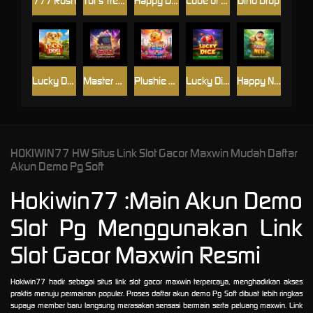
777 Rush
Tut's Treasure Tower
Happy Dragon
Code of Cairo
Dino Drop
Lucky Dog
Master Gems
Plushie Wins
Lucky Dice
Happy Nets
HOKIWIN77 HW Situs Link Slot Gacor Maxwin Mudah Daftar
Akun Demo Pg Soft
Hokiwin77 :Main Akun Demo
Slot Pg Menggunakan Link
Slot Gacor Maxwin Resmi
Hokiwin77 hadir sebagai situs link slot gacor maxwin terpercaya, menghadirkan akses
praktis menuju permainan populer. Proses daftar akun demo Pg Soft dibuat lebih ringkas
supaya member baru langsung merasakan sensasi bermain serta peluang maxwin. Link