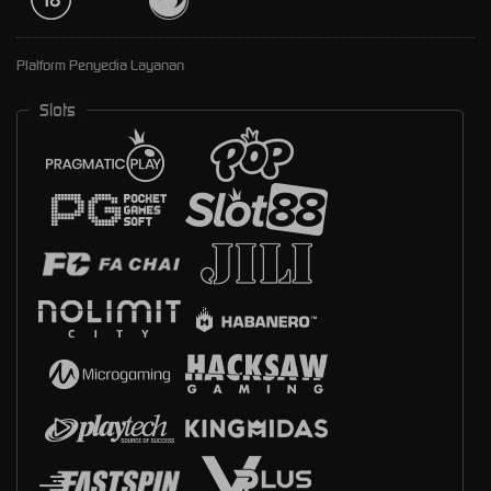
Platform Penyedia Layanan
Slots