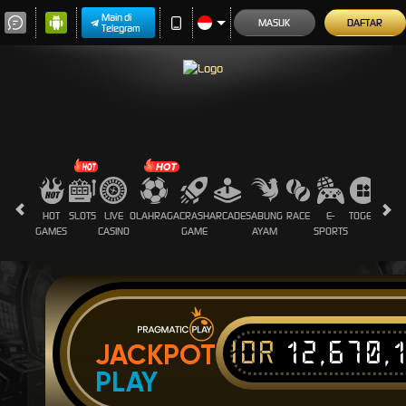
Main di
MASUK
DAFTAR
Telegram
HOT
SLOTS
LIVE
OLAHRAGA
CRASH
ARCADE
SABUNG
RACE
E-
TOGEL
PROM
GAMES
CASINO
GAME
AYAM
SPORTS
IDR
12,670,
JACKPOT
PLAY