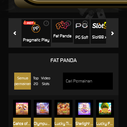
i
i
i
i
i
Facha
Fat Panda
Slot88 x PP
PG Soft
Pragmatic Play
FAT PANDA
Semua
Top
Video
permainan
20
Slots
Gates of Olympus POP
Olympus Wins
Lucky Tiger 1000
Starlight Wins
Lucky Fortune Tree