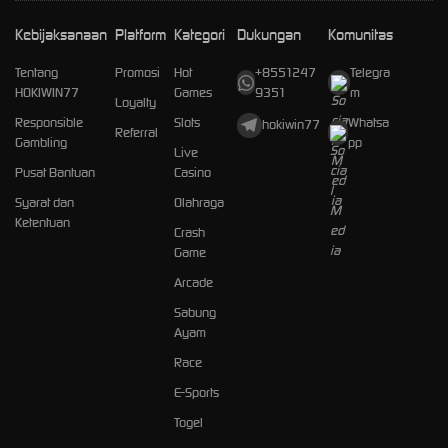
Kebijaksanaan
Platform
Kategori
Dukungan
Komunitas
Tentang
Promosi
Hot
+8551247
Telegra
HOKIWIN77
Games
9351
m
Loyalty
Responsible
Slots
Whatsa
hokiwin77
Referral
Gambling
pp
Live
Pusat Bantuan
Casino
Syarat dan
Olahraga
Ketentuan
Crash
Game
Arcade
Sabung
Ayam
Race
E-Sports
Togel