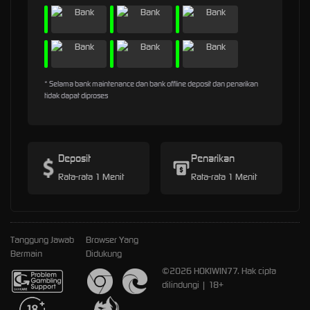
* Selama bank maintenance dan bank offline deposit dan penarikan
tidak dapat diproses
Deposit
Penarikan
Rata-rata 1 Menit
Rata-rata 1 Menit
Tanggung Jawab
Browser Yang
Bermain
Didukung
©2026 HOKIWIN77. Hak cipta
dilindungi | 18+