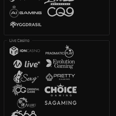
Live Casino