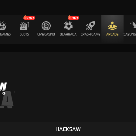
 GAMES
SLOTS
LIVE CASINO
OLAHRAGA
CRASH GAME
ARCADE
SABUNG
HACKSAW