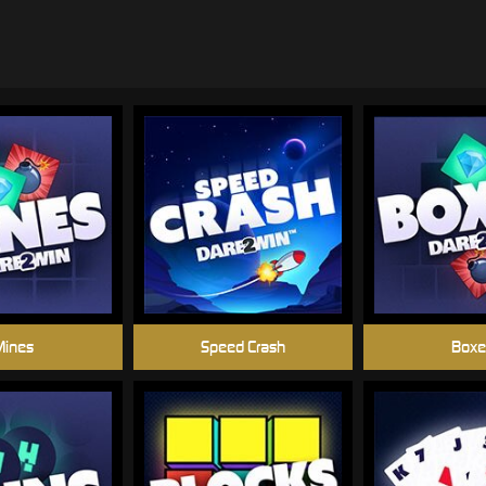
Mines
Speed Crash
Boxe