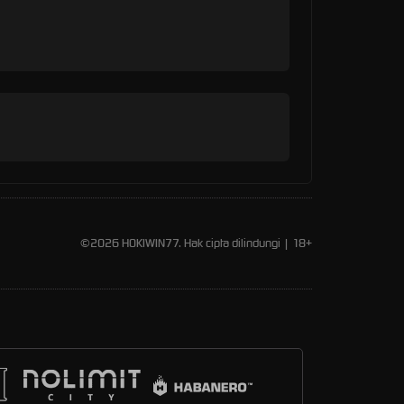
©2026 HOKIWIN77. Hak cipta dilindungi | 18+