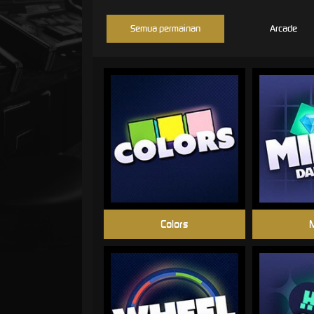
Semua permainan
Arcade
Colors