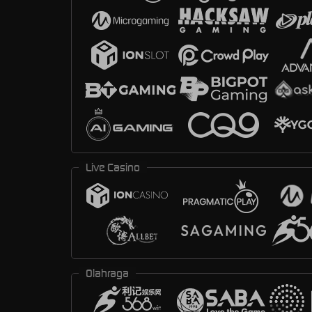
Live Casino
Olahraga