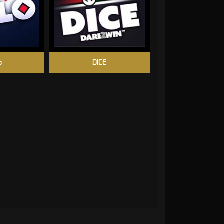
o
DICE