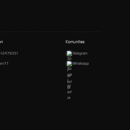
an
Komunitas
512479351
Telegram
win77
Whatsapp