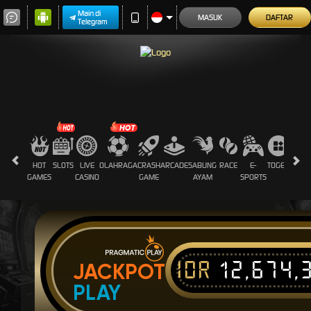
Main di
MASUK
DAFTAR
Telegram
HOT
SLOTS
LIVE
OLAHRAGA
CRASH
ARCADE
SABUNG
RACE
E-
TOGEL
PROM
GAMES
CASINO
GAME
AYAM
SPORTS
IDR
12,674,
JACKPOT
PLAY