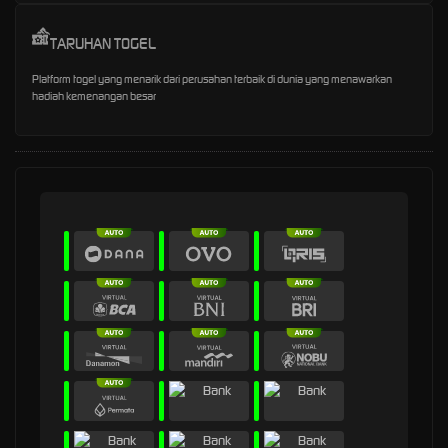
TARUHAN TOGEL
Platform togel yang menarik dari perusahan terbaik di dunia yang menawarkan
hadiah kemenangan besar