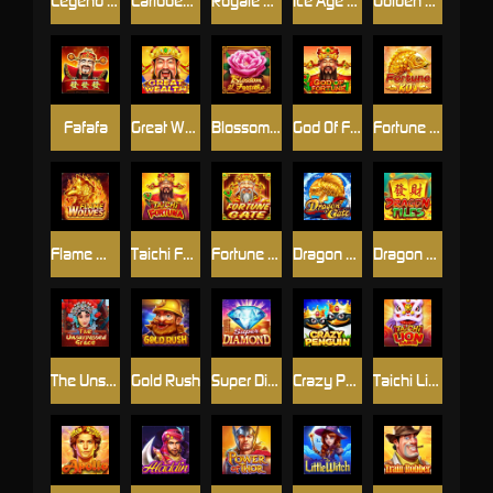
Legend of Aztec
Caribbean Treasure
Royale Expedition
Ice Age Mammoths
Golden Wuzetian
Fafafa
Great Wealth
Blossom of Fortune
God Of Fortune
Fortune Koi
Flame Wolves
Taichi Fortuna
Fortune Gate
Dragon Gate
Dragon Tiles
The Unsurpassed Grace
Gold Rush
Super Diamond
Crazy Penguin
Taichi Lion Dance