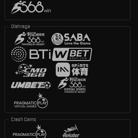
Olahraga
Crash Game