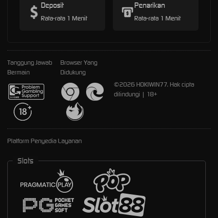
Deposit
Penarikan
Rata-rata 1 Menit
Rata-rata 1 Menit
Tanggung Jawab
Browser Yang
Bermain
Didukung
©2026 HOKIWIN77. Hak cipta
dilindungi | 18+
Platform Penyedia Layanan
Slots