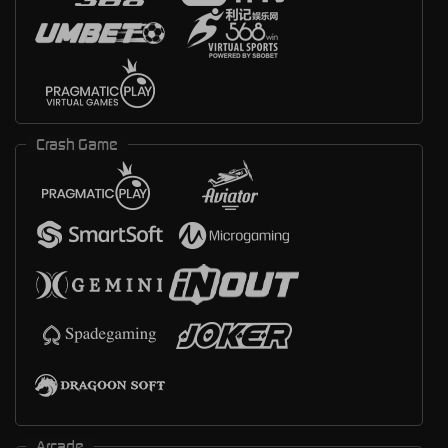
Crash Game
Arcade