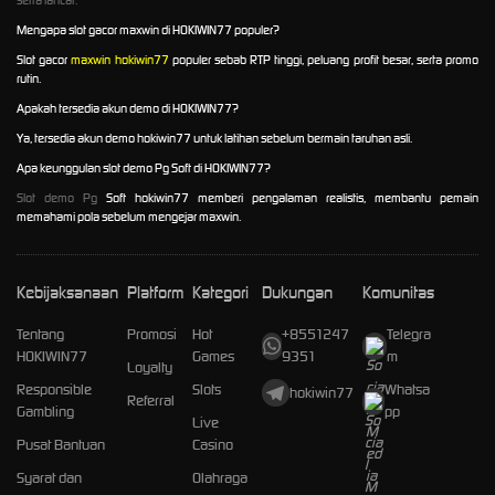
serta lancar.
Mengapa slot gacor maxwin di HOKIWIN77 populer?
Slot gacor
maxwin hokiwin77
populer sebab RTP tinggi, peluang profit besar, serta promo
rutin.
Apakah tersedia akun demo di HOKIWIN77?
Ya, tersedia akun demo hokiwin77 untuk latihan sebelum bermain taruhan asli.
Apa keunggulan slot demo Pg Soft di HOKIWIN77?
Slot demo Pg
Soft hokiwin77 memberi pengalaman realistis, membantu pemain
memahami pola sebelum mengejar maxwin.
Kebijaksanaan
Platform
Kategori
Dukungan
Komunitas
Tentang
Promosi
Hot
+8551247
Telegra
HOKIWIN77
Games
9351
m
Loyalty
Responsible
Slots
Whatsa
hokiwin77
Referral
Gambling
pp
Live
Pusat Bantuan
Casino
Syarat dan
Olahraga