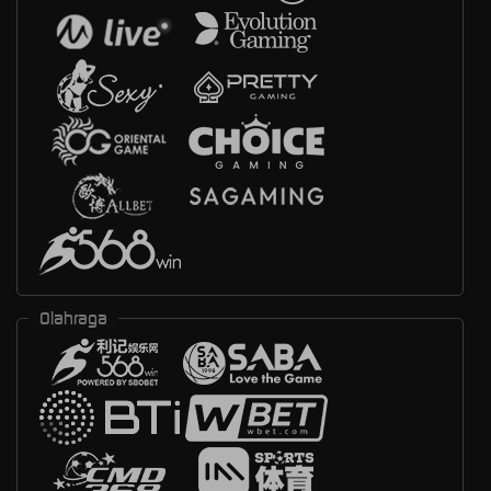
Olahraga