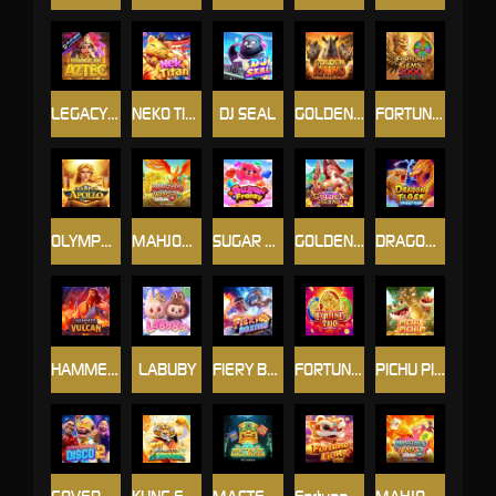
LEGACY OF AZTEC
NEKO TITAN
DJ SEAL
GOLDEN RHINO
FORTUNE GEMS 2000
OLYMPUS APOLLO
MAHJONG WAYS 3+
SUGAR FRENZY
GOLDEN ISLAND
DRAGON TIGER SHOWDOWN
HAMMER OF VULCAN
LABUBY
FIERY BOXING
FORTUNE TRIO
PICHU PICHU