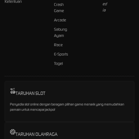
Ketentuan
Crash
Game
Arcade
Sabung
Ayam
Race
E-Sports
Togel
TARUHAN SLOT
Penyedia slot online dengan beragam pilihan game menarik yang memudahkan
pemain untuk mencapai jackpot
TARUHAN OLAHRAGA