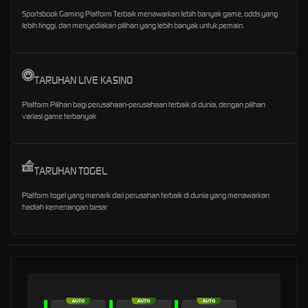
Sportsbook Gaming Platform Terbaik menawarkan lebih banyak game, odds yang
lebih tinggi, dan menyediakan pilihan yang lebih banyak untuk pemain.
TARUHAN LIVE KASINO
Platform Pilihan bagi perusahaan-perusahaan terbaik di dunia, dengan pilihan
variasi game terbanyak
TARUHAN TOGEL
Platform togel yang menarik dari perusahan terbaik di dunia yang menawarkan
hadiah kemenangan besar