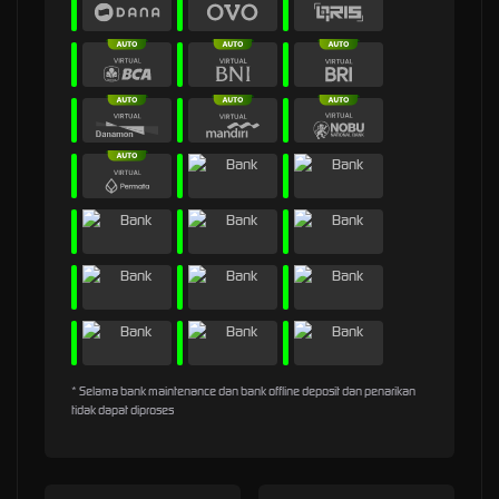
* Selama bank maintenance dan bank offline deposit dan penarikan
tidak dapat diproses