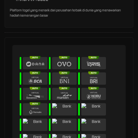
Platform togel yang menarik dari perusahan terbaik di dunia yang menawarkan
hadiah kemenangan besar