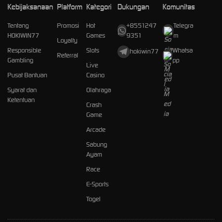
Kebijaksanaan
Platform
Kategori
Dukungan
Komunitas
Tentang
Promosi
Hot
+8551247
Telegra
HOKIWIN77
Games
9351
m
Loyalty
Responsible
Slots
Whatsa
hokiwin77
Referral
Gambling
pp
Live
Pusat Bantuan
Casino
Syarat dan
Olahraga
Ketentuan
Crash
Game
Arcade
Sabung
Ayam
Race
E-Sports
Togel