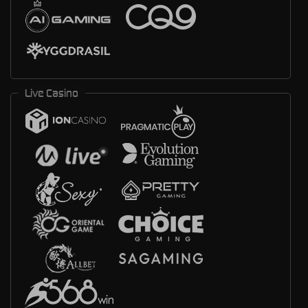
Live Casino