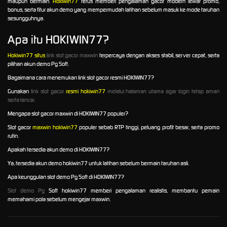
maupun bermain.
Hokiwin77
terus memberi pengalaman gacor modern lewat promo,
bonus, serta fitur akun demo yang mempermudah latihan sebelum masuk ke mode taruhan
sesungguhnya.
Apa itu HOKIWIN77?
Hokiwin77 situs
link slot gacor maxwin
terpercaya dengan akses stabil, server cepat, serta
pilihan akun demo Pg Soft.
Bagaimana cara menemukan link slot gacor resmi HOKIWIN77?
Gunakan
link slot gacor
resmi hokiwin77
melalui halaman utama agar login tetap aman
serta lancar.
Mengapa slot gacor maxwin di HOKIWIN77 populer?
Slot gacor
maxwin hokiwin77
populer sebab RTP tinggi, peluang profit besar, serta promo
rutin.
Apakah tersedia akun demo di HOKIWIN77?
Ya, tersedia akun demo hokiwin77 untuk latihan sebelum bermain taruhan asli.
Apa keunggulan slot demo Pg Soft di HOKIWIN77?
Slot demo Pg
Soft hokiwin77 memberi pengalaman realistis, membantu pemain
memahami pola sebelum mengejar maxwin.