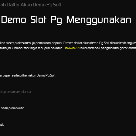
ah Daftar Akun Demo Pg Soft
 Demo Slot Pg Menggunakan L
irkan akses praktis menuju permainan populer. Proses daftar akun demo Pg Soft dibuat lebih ri
stikan jalur aman saat login maupun bermain.
Hokiwin77
terus memberi pengalaman gacor moder
r cepat, serta pilihan akun demo Pg Soft.
etap aman serta lancar.
 serta promo rutin.
li.