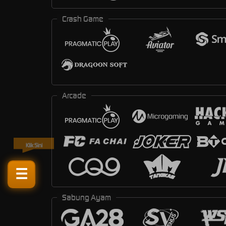
Crash Game
Arcade
Klik Sini
☰
Sabung Ayam