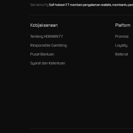
Slot demo Pg
Soft hokiwin77 memberi pengalaman realistis, membantu p
Kebijaksanaan
Platform
Tentang HOKIWIN77
Promosi
Responsible Gambling
Loyalty
Pusat Bantuan
Referral
Syarat dan Ketentuan