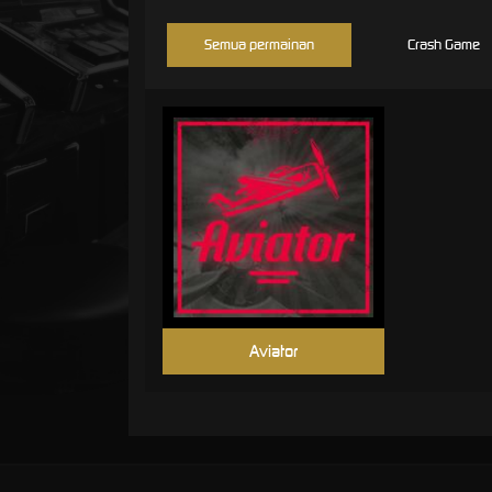
Semua permainan
Crash Game
Aviator