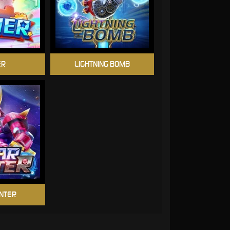
ER
LIGHTNING BOMB
NTER