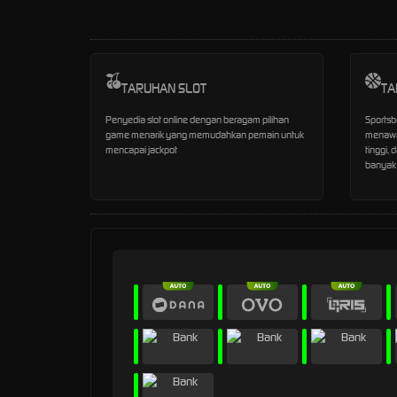
TARUHAN SLOT
TA
Penyedia slot online dengan beragam pilihan
Sportsb
game menarik yang memudahkan pemain untuk
menawar
mencapai jackpot
tinggi,
banyak 