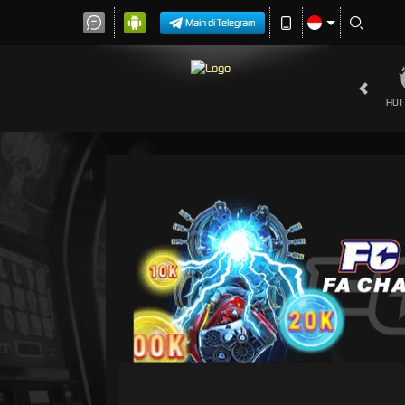
Main di Telegram
HOT