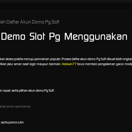
ah Daftar Akun Demo Pg Soft
 Demo Slot Pg Menggunakan L
irkan akses praktis menuju permainan populer. Proses daftar akun demo Pg Soft dibuat lebih ri
stikan jalur aman saat login maupun bermain.
Hokiwin77
terus memberi pengalaman gacor moder
r cepat, serta pilihan akun demo Pg Soft.
etap aman serta lancar.
 serta promo rutin.