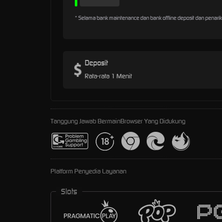
* Selama bank maintenance dan bank offline deposit dan penarik
Deposit
Rata-rata 1 Menit
Tanggung Jawab Bermain
Browser Yang Didukung
Platform Penyedia Layanan
Slots