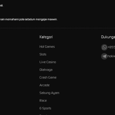
li.
emain memahami pola sebelum mengejar maxwin.
Kategori
Dukung
Hot Games
+85
Slots
hoki
Live Casino
Olahraga
Crash Game
Arcade
Sabung Ayam
Race
E-Sports