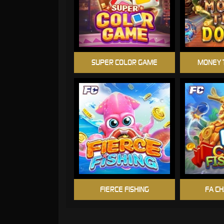
SUPER COLOR GAME
MONEY 
FIERCE FISHING
FA CH