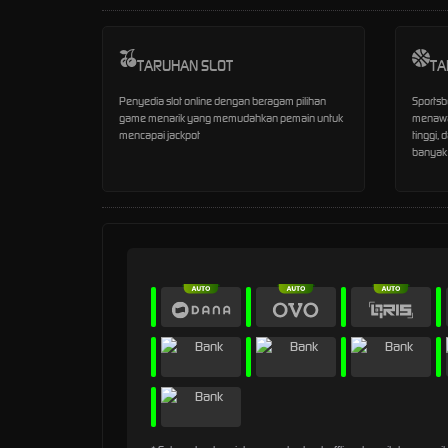
TARUHAN SLOT
TA
Penyedia slot online dengan beragam pilihan
Sportsb
game menarik yang memudahkan pemain untuk
menawar
mencapai jackpot
tinggi,
banyak 