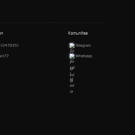
an
Komunitas
512479351
Telegram
win77
Whatsapp