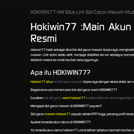
HOKIWIN77 HW Situs Link Slot Gacor Maxwin Mud
Hokiwin77 :Main Akun
Resmi
Hokiwin77 hadir sebagai situs link slot gacor maxwin terpercaya, menghad
maxwin. Link resmi selalu aktif, menjaga stabilitas server sekaligus mema
sebelum masuk ke mode taruhan sesungguhnya.
Apa itu HOKIWIN77?
Hokiwin77 situs
link slot gacor maxwin
terpercaya dengan akses stabil, serve
Bagaimana cara menemukan link slot gacor resmi HOKIWIN77?
Gunakan
link slot gacor
resmi hokiwin77
melalui halaman utama agar login t
Mengapa slot gacor maxwin di HOKIWIN77 populer?
Slot gacor
maxwin hokiwin77
populer sebab RTP tinggi, peluang profit besar,
Apakah tersedia akun demo di HOKIWIN77?
Ya, tersedia akun demo hokiwin77 untuk latihan sebelum bermain taruhan as