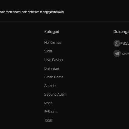
emain memahami pola sebelum mengejar maxwin.
Kategori
Dukung
Hot Games
+85
Slots
hoki
Live Casino
Olahraga
Crash Game
Arcade
Sabung Ayam
Race
E-Sports
Togel