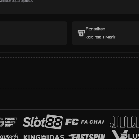
an tidak dapat diproses
Penarikan
Rata-rata 1 Menit