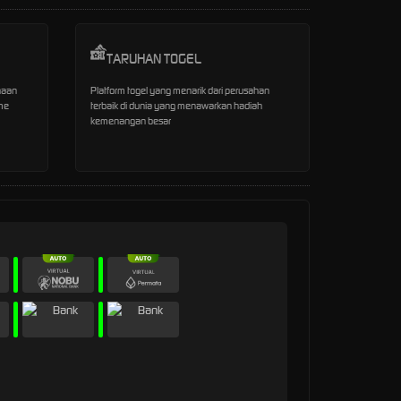
TARUHAN TOGEL
haan
Platform togel yang menarik dari perusahan
ame
terbaik di dunia yang menawarkan hadiah
kemenangan besar