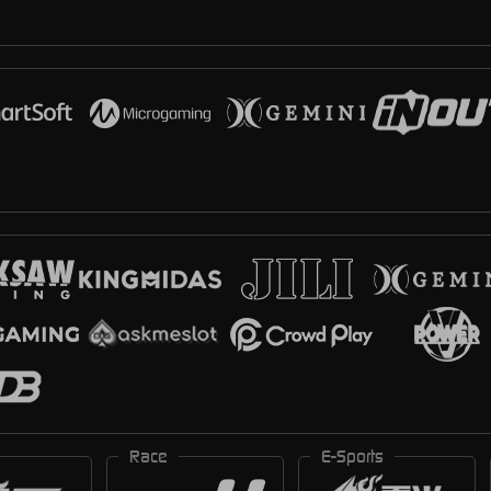
Race
E-Sports