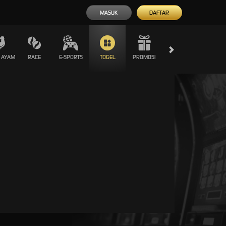
MASUK
DAFTAR
 AYAM
RACE
E-SPORTS
TOGEL
PROMOSI