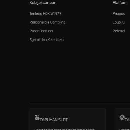
Kebijaksanaan
Platform
Tentang HOKIWIN77
Promosi
Responsible Gambling
Loyalty
Pusat Bantuan
Referral
Syarat dan Ketentuan
TARUHAN SLOT
TA
Penyedia slot online dengan beragam pilihan
Sportsb