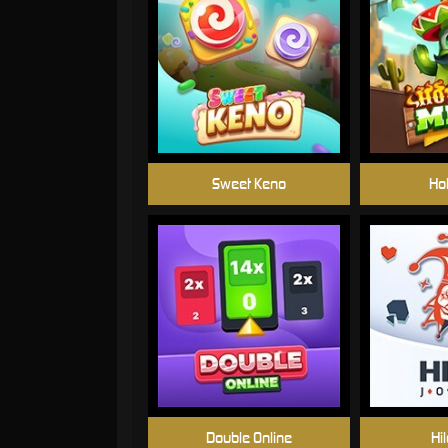
Sweet Keno
Ho
Double Online
Hi