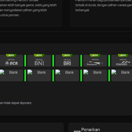
kan lebih banyak game, odds yang lebih
terbaik di dunia, dengan pilihan variasi g
 dan menyediakan pilihan yang lebih
terbanyak
untuk pemain.
an tidak dapat diproses
Penarikan