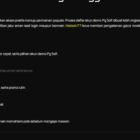
irkan akses praktis menuju permainan populer. Proses daftar akun demo Pg Soft dibuat lebih ri
stikan jalur aman saat login maupun bermain.
Hokiwin77
terus memberi pengalaman gacor moder
r cepat, serta pilihan akun demo Pg Soft.
etap aman serta lancar.
 serta promo rutin.
li.
emain memahami pola sebelum mengejar maxwin.