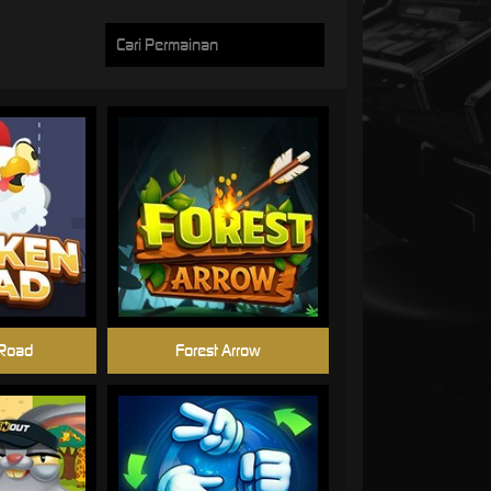
 Road
Forest Arrow