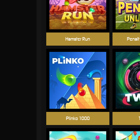
Hamster Run
Penalt
Plinko 1000