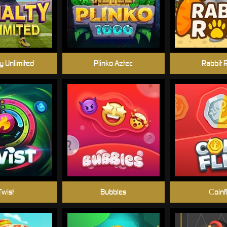
y Unlimited
Plinko Aztec
Rabbit 
Twist
Bubbles
Сoinfl