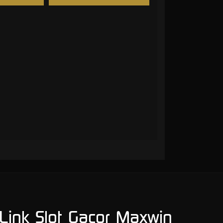
ink Slot Gacor Maxwin