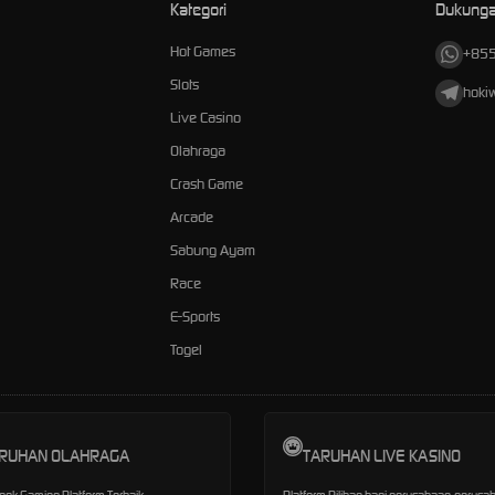
Kategori
Dukung
Hot Games
+85
Slots
hoki
Live Casino
Olahraga
Crash Game
Arcade
Sabung Ayam
Race
E-Sports
Togel
RUHAN OLAHRAGA
TARUHAN LIVE KASINO
ook Gaming Platform Terbaik
Platform Pilihan bagi perusahaan-perusa