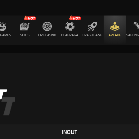
 GAMES
SLOTS
LIVE CASINO
OLAHRAGA
CRASH GAME
ARCADE
SABUNG
INOUT