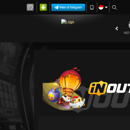
Main di Telegram
HOT