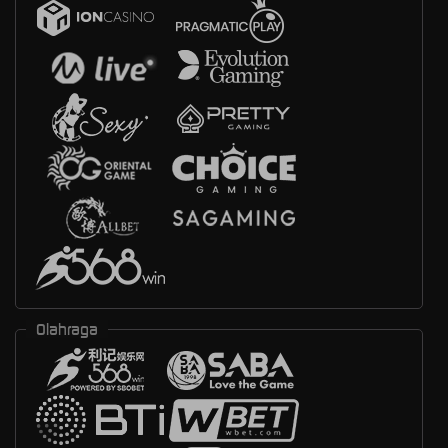
Olahraga