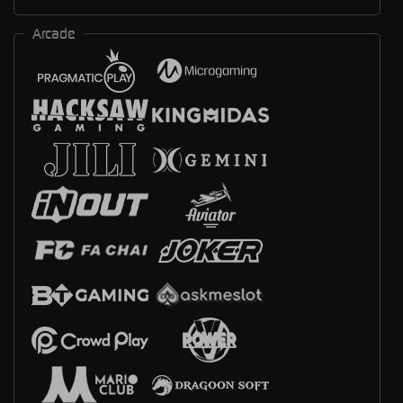
Arcade