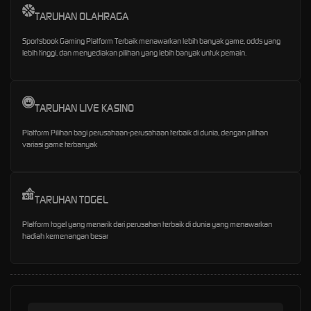
TARUHAN OLAHRAGA
Sportsbook Gaming Platform Terbaik menawarkan lebih banyak game, odds yang
lebih tinggi, dan menyediakan pilihan yang lebih banyak untuk pemain.
TARUHAN LIVE KASINO
Platform Pilihan bagi perusahaan-perusahaan terbaik di dunia, dengan pilihan
variasi game terbanyak
TARUHAN TOGEL
Platform togel yang menarik dari perusahan terbaik di dunia yang menawarkan
hadiah kemenangan besar