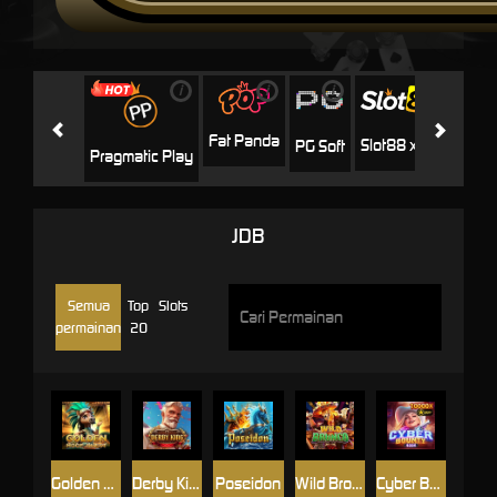
i
i
i
i
i
Facha
Fat Panda
Slot88 x PP
PG Soft
Pragmatic Play
JDB
Semua
Top
Slots
permainan
20
Golden Hoof Quest
Derby King
Poseidon
Wild Bronco
Cyber Bounty 4096