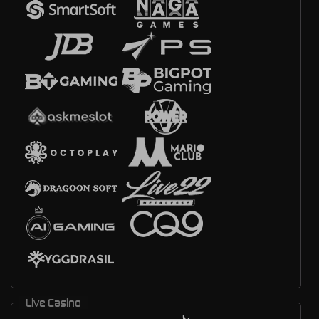
Live Casino