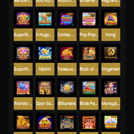
Samba Jewel
UGO Aztec Gold
Modern Gods
BirdsParty
Ragnarok : Thor VS Loki
SuperNiubi
X-Huge_Fishin' Fever X-Huge
Combo Fruity Bonanza Combo
Pop Pop Candy 1000
Kong
SuperNiubiDeluxe
Mjolnir
TreasureBowl
Book of Mystery
Kingsman
Wonder Elephant
Open Sesame
Billionaire
Birds Party Deluxe
Moneybags Man