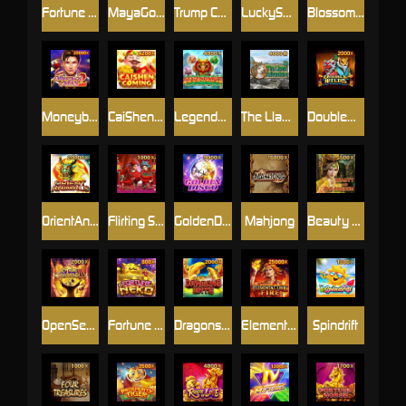
Fortune Treasure
MayaGoldCrazy
Trump Card
LuckySeven
Blossom of Wealth
Moneybags Man 2
CaiShen Coming
Legendary5
The Llama Adventure
DoubleWilds
OrientAnimals
Flirting Scholar Tang
GoldenDisco
Mahjong
Beauty And The Kingdom
OpenSesameII
Fortune Neko
DragonsGate
Elemental Link Fire
Spindrift