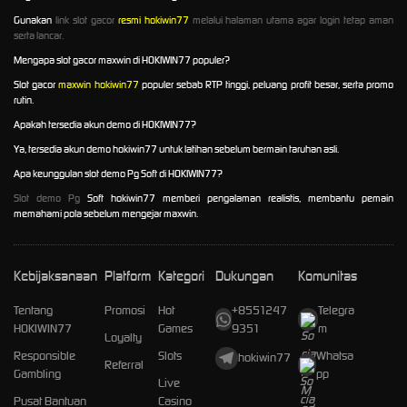
Gunakan
link slot gacor
resmi hokiwin77
melalui halaman utama agar login tetap aman
serta lancar.
Mengapa slot gacor maxwin di HOKIWIN77 populer?
Slot gacor
maxwin hokiwin77
populer sebab RTP tinggi, peluang profit besar, serta promo
rutin.
Apakah tersedia akun demo di HOKIWIN77?
Ya, tersedia akun demo hokiwin77 untuk latihan sebelum bermain taruhan asli.
Apa keunggulan slot demo Pg Soft di HOKIWIN77?
Slot demo Pg
Soft hokiwin77 memberi pengalaman realistis, membantu pemain
memahami pola sebelum mengejar maxwin.
Kebijaksanaan
Platform
Kategori
Dukungan
Komunitas
Tentang
Promosi
Hot
+8551247
Telegra
HOKIWIN77
Games
9351
m
Loyalty
Responsible
Slots
Whatsa
hokiwin77
Referral
Gambling
pp
Live
Pusat Bantuan
Casino