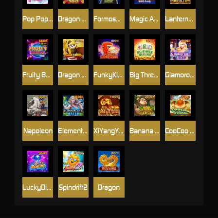
Pop Pop Candy
Dragon Soar - Hyper Wild
Formosa Bear
Magic Ace WILD LOCK
LanternWealth
Fruity Bonanza
Dragon Warrior
FunkyKingKong
Big Three Dragons
Glamorous Girl
Napoleon
Elemental Link Water
XiYangYang
Banana Saga
CooCoo Farm
LuckyDiamond
Spindrift2
Dragon