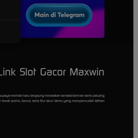
ink Slot Gacor Maxwin
kas supaya member baru langsung merasakan sensasi bermain serta peluang
 lewat promo, bonus, serta fitur akun demo yang mempermudah latihan