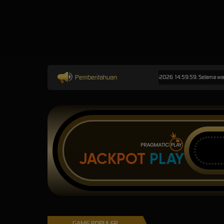
Pemberitahuan
ual Sports pada 30-Jun-2026 dari 14.59.59 sampai 30-Sep-2026 14.59.59. Selama waktu ini, PP 
JACKPOT
PLAY
GAME POPULER