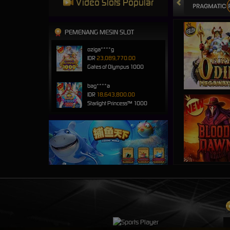
Video Slots Popular
PEMENANG MESIN SLOT
oziga****g
IDR
23,089,770.00
Gates of Olympus 1000
bag****a
IDR
18,643,800.00
Starlight Princess™ 1000
bebel****a
IDR
11,472,100.00
Gates of Olympus 1000
no****1
IDR
3,591,500.00
Gates of Olympus 1000
sen****2
IDR
3,027,500.00
Gates of Olympus 1000