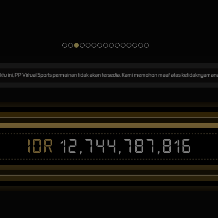
Virtual Sports permainan tidak akan tersedia. Kami memohon maaf atas ketidaknyamanan yang mu
IDR
12,744,787,816