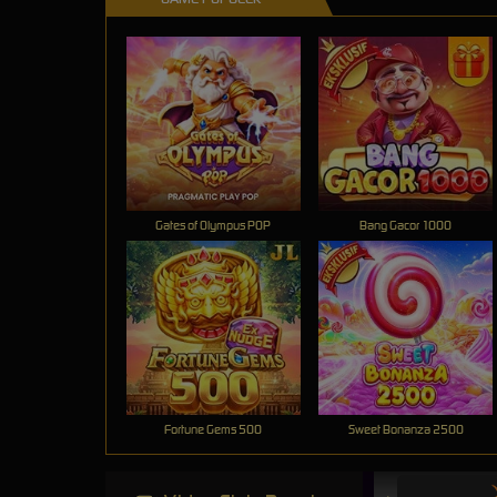
Gates of Olympus POP
Bang Gacor 1000
Fortune Gems 500
Sweet Bonanza 2500