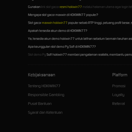
Gunakan
link slot gacor
resmi hokiwin77
melalui halaman utama agar login tet
Mengapa slot gacor maxwin di HOKIWIN77 populer?
Slot gacor
maxwin hokiwin77
populer sebab RTP tinggi, peluang profit besar, s
Apakah tersedia akun demo di HOKIWIN77?
Ya, tersedia akun demo hokiwin77 untuk latihan sebelum bermain taruhan asli
Apa keunggulan slot demo Pg Soft di HOKIWIN77?
Slot demo Pg
Soft hokiwin77 memberi pengalaman realistis, membantu pe
Kebijaksanaan
Platform
Tentang HOKIWIN77
Promosi
Responsible Gambling
Loyalty
Pusat Bantuan
Referral
Syarat dan Ketentuan