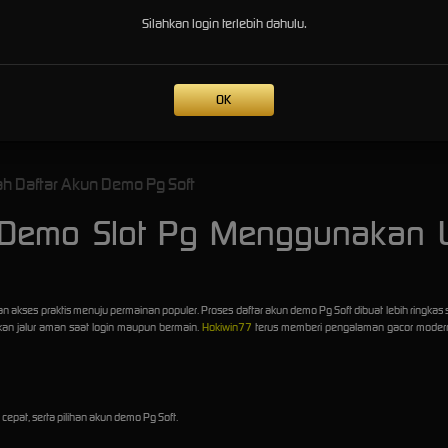
Silahkan login terlebih dahulu.
OK
h Daftar Akun Demo Pg Soft
Demo Slot Pg Menggunakan L
rkan akses praktis menuju permainan populer. Proses daftar akun demo Pg Soft dibuat lebih ring
tikan jalur aman saat login maupun bermain.
Hokiwin77
terus memberi pengalaman gacor modern
cepat, serta pilihan akun demo Pg Soft.