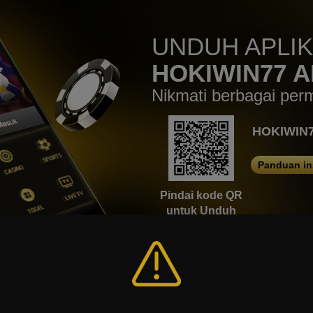
UNDUH APLIK
HOKIWIN77 A
Nikmati berbagai pe
HOKIWIN7
Panduan in
Pindai kode QR
untuk Unduh
Android APK