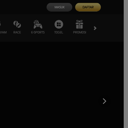
MASUK
DAFTAR
AYAM
RACE
E-SPORTS
TOGEL
PROMOSI